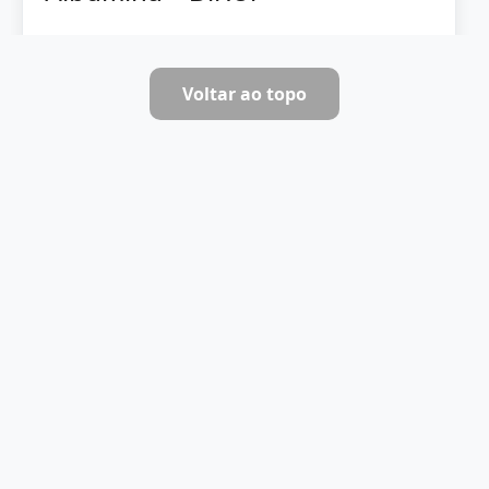
Ver documentos
Voltar ao topo
Reagente
ALT/TGP - DIRUI
Ver documentos
Reagente
Amilase - DIRUI