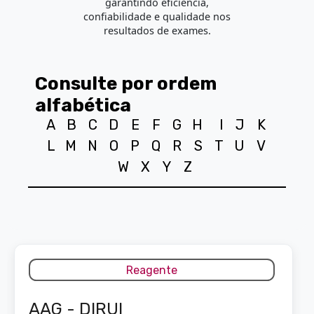
garantindo eficiência,
confiabilidade e qualidade nos
resultados de exames.
Consulte por ordem
alfabética
A
B
C
D
E
F
G
H
I
J
K
L
M
N
O
P
Q
R
S
T
U
V
W
X
Y
Z
Reagente
AAG - DIRUI