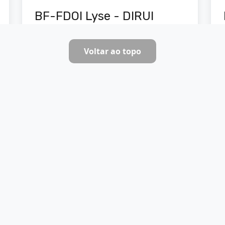
BF-FDOI Lyse - DIRUI
Voltar ao topo
Ver documentos
Reagente
BF-FDTI Lyse - KAL LAB
Ver documentos
Reagente