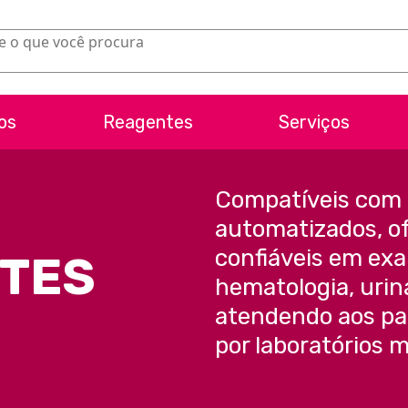
os
Reagentes
Serviços
Compatíveis com
automatizados, o
confiáveis em exa
TES
hematologia, uriná
atendendo aos pad
por laboratórios 