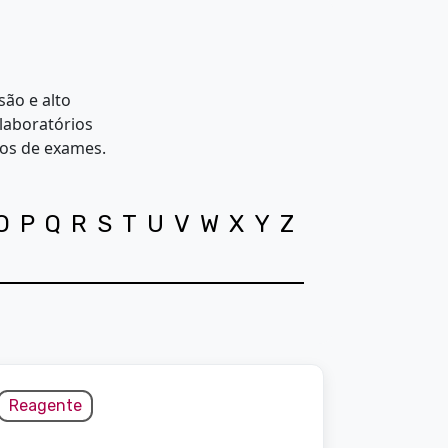
ão e alto
laboratórios
dos de exames.
O
P
Q
R
S
T
U
V
W
X
Y
Z
Reagente