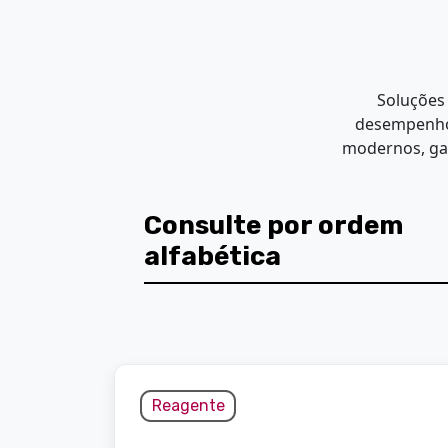
Soluções
desempenho.
modernos, gar
Consulte por ordem
alfabética
Reagente