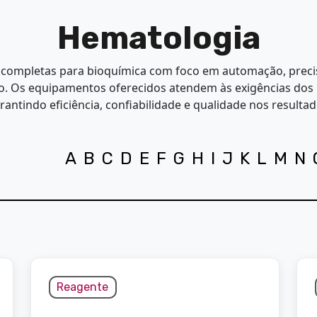
Hematologia
 completas para bioquímica com foco em automação, precis
 Os equipamentos oferecidos atendem às exigências dos 
antindo eficiência, confiabilidade e qualidade nos resulta
A
B
C
D
E
F
G
H
I
J
K
L
M
N
Reagente