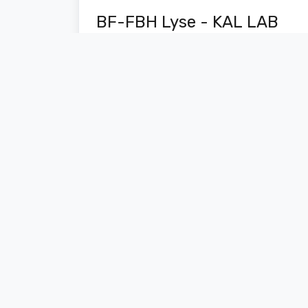
BF-FBH Lyse - KAL LAB
Ver documentos
Reagente
BF-FDTI Lise - DIRUI
Ver documentos
Reagente