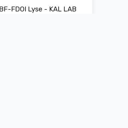
BF-FDOI Lyse - KAL LAB
Ver documentos
Reagente
BF-RD Diluente - KAL LAB
Ver documentos
Reagente